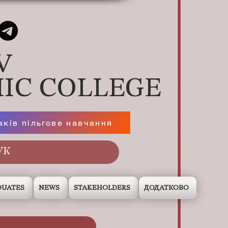
V
IC COLLEGE
аків пільгове навчання
DUATES
NEWS
STAKEHOLDERS
ДОДАТКОВО