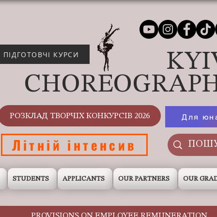
KYI
ПІДГОТОВЧІ КУРСИ
CHOREOGRAPH
РОЗКЛАД ТВОРЧІХ КОНКУРСІВ 2026
Для юн
Літній інтенсив
STUDENTS
APPLICANTS
OUR PARTNERS
OUR GRA
PROVISIONS ON EMPLOYEE REMUNERATION