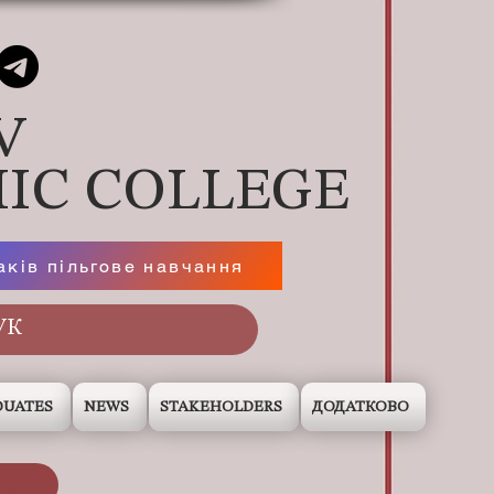
V
IC COLLEGE
аків пільгове навчання
DUATES
NEWS
STAKEHOLDERS
ДОДАТКОВО