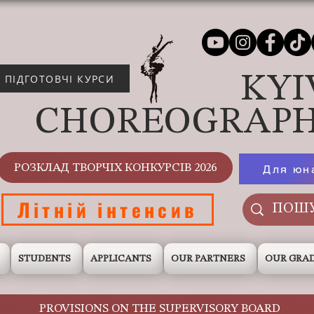
KYI
ПІДГОТОВЧІ КУРСИ
CHOREOGRAPH
РОЗКЛАД ТВОРЧІХ КОНКУРСІВ 2026
Для юн
Літній інтенсив
STUDENTS
APPLICANTS
OUR PARTNERS
OUR GRA
PROVISIONS ON THE SUPERVISORY BOARD