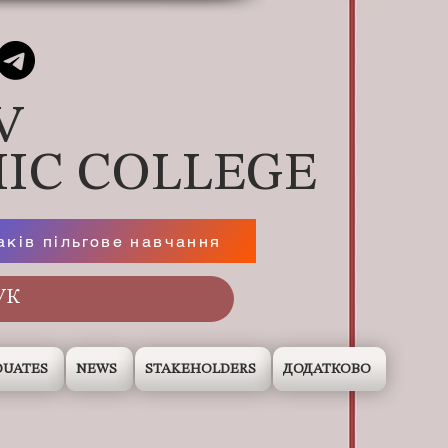
V
IC COLLEGE
аків пільгове навчання
DUATES
NEWS
STAKEHOLDERS
ДОДАТКОВО