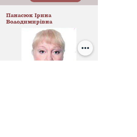
Панасюк Ірина
Володимирівна
Викладач.
У минулому солістка Львівського
національного академічного театру
опери та балету. Викладач вищої
категоріі.